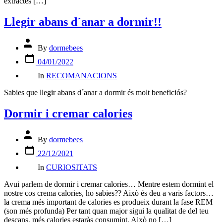
extractes […]
Llegir abans d´anar a dormir!!
Post
By
dormebees
author
Post
04/01/2022
date
Categories
In
RECOMANACIONS
Sabies que llegir abans d´anar a dormir és molt beneficiós?
Dormir i cremar calories
Post
By
dormebees
author
Post
22/12/2021
date
Categories
In
CURIOSITATS
Avui parlem de dormir i cremar calories… Mentre estem dormint el
nostre cos crema calories, ho sabies?? Això és deu a varis factors…
la crema més important de calories es produeix durant la fase REM
(son més profunda) Per tant quan major sigui la qualitat de del teu
descans, més calories estaràs consumint. Això no […]