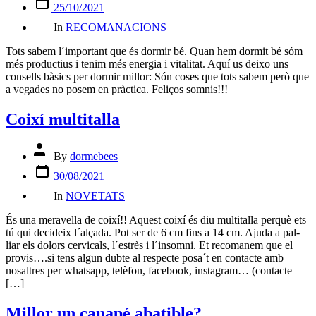
25/10/2021
date
Categories
In
RECOMANACIONS
Tots sabem l´important que és dormir bé. Quan hem dormit bé sóm
més productius i tenim més energia i vitalitat. Aquí us deixo uns
consells bàsics per dormir millor: Són coses que tots sabem però que
a vegades no posem en pràctica. Feliços somnis!!!
Coixí multitalla
Post
By
dormebees
author
Post
30/08/2021
date
Categories
In
NOVETATS
És una meravella de coixí!! Aquest coixí és diu multitalla perquè ets
tú qui decideix l´alçada. Pot ser de 6 cm fins a 14 cm. Ajuda a pal-
liar els dolors cervicals, l´estrès i l´insomni. Et recomanem que el
provis….si tens algun dubte al respecte posa´t en contacte amb
nosaltres per whatsapp, telèfon, facebook, instagram… (contacte
[…]
Millor un canapé abatible?