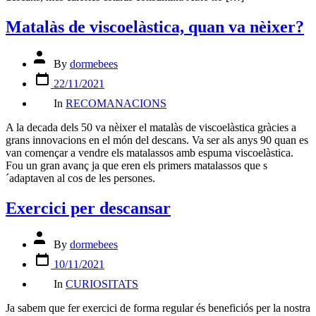
Matalàs de viscoelàstica, quan va nèixer?
Post
By
dormebees
author
Post
22/11/2021
date
Categories
In
RECOMANACIONS
A la decada dels 50 va nèixer el matalàs de viscoelàstica gràcies a
grans innovacions en el món del descans. Va ser als anys 90 quan es
van començar a vendre els matalassos amb espuma viscoelàstica.
Fou un gran avanç ja que eren els primers matalassos que s
´adaptaven al cos de les persones.
Exercici per descansar
Post
By
dormebees
author
Post
10/11/2021
date
Categories
In
CURIOSITATS
Ja sabem que fer exercici de forma regular és beneficiós per la nostra