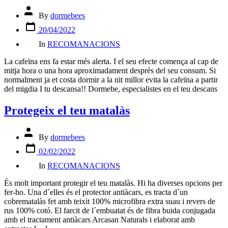
Post
By
dormebees
author
Post
20/04/2022
date
Categories
In
RECOMANACIONS
La cafeïna ens fa estar més alerta. I el seu efecte comença al cap de
mitja hora o una hora aproximadament desprès del seu consum. Si
normalment ja et costa dormir a la nit millor evita la cafeïna a partir
del migdia I tu descansa!! Dormebe, especialistes en el teu descans
Protegeix el teu matalàs
Post
By
dormebees
author
Post
02/02/2022
date
Categories
In
RECOMANACIONS
És molt important protegir el teu matalàs. Hi ha diverses opcions per
fer-ho. Una d´elles és el protector antiàcars, es tracta d´un
cobrematalàs fet amb teixit 100% microfibra extra suau i revers de
rus 100% cotó. El farcit de l´embuatat és de fibra buida conjugada
amb el tractament antiàcars Arcasan Naturals i elaborat amb