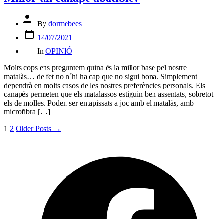
Post
By
dormebees
author
Post
14/07/2021
date
Categories
In
OPINIÓ
Molts cops ens preguntem quina és la millor base pel nostre
matalàs… de fet no n´hi ha cap que no sigui bona. Simplement
dependrà en molts casos de les nostres preferències personals. Els
canapés permeten que els matalassos estiguin ben assentats, sobretot
els de molles. Poden ser entapissats a joc amb el matalàs, amb
microfibra […]
Paginació
1
2
Older
Posts
→
de
O
F
les
i
entrades
a
n
t