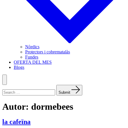
Nòrdics
Protectors i cobrematalàs
Fundes
OFERTA DEL MES
Blogs
Menu
Search
for:
Submit
Autor:
dormebees
la cafeïna