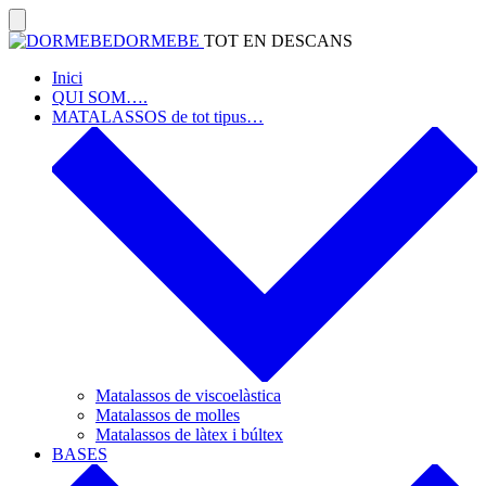
Skip
to
Search
DORMEBE
TOT EN DESCANS
Toggle
content
Inici
QUI SOM….
MATALASSOS de tot tipus…
Matalassos de viscoelàstica
Matalassos de molles
Matalassos de làtex i búltex
BASES