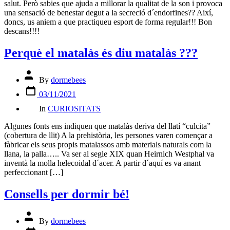
salut. Però sabies que ajuda a millorar la qualitat de la son i provoca
una sensació de benestar degut a la secreció d´endorfines?? Així,
doncs, us aniem a que practiqueu esport de forma regular!!! Bon
descans!!!!
Perquè el matalàs és diu matalàs ???
Post
By
dormebees
author
Post
03/11/2021
date
Categories
In
CURIOSITATS
Algunes fonts ens indiquen que matalàs deriva del llatí “culcita”
(cobertura de llit) A la prehistòria, les persones varen començar a
fàbricar els seus propis matalassos amb materials naturals com la
llana, la palla….. Va ser al segle XIX quan Heirnich Westphal va
inventà la molla helecoidal d´acer. A partir d´aquí es va anant
perfeccionant […]
Consells per dormir bé!
Post
By
dormebees
author
Post