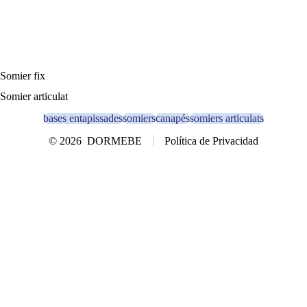
Somier fix
Somier articulat
bases entapissades
somiers
canapés
somiers articulats
© 2026
DORMEBE
Política de Privacidad
Open
Open
Facebook
Instagram
in
in
a
a
new
new
tab
tab