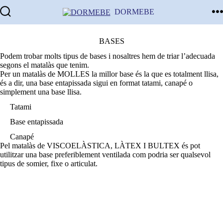
Skip
DORMEBE
to
Search
M
content
Toggle
BASES
Podem trobar molts tipus de bases i nosaltres hem de triar l’adecuada
segons el matalàs que tenim.
Per un matalàs de MOLLES la millor base és la que es totalment llisa,
és a dir, una base entapissada sigui en format tatami, canapé o
simplement una base llisa.
Tatami
Base entapissada
Canapé
Pel matalàs de VISCOELÀSTICA, LÀTEX I BULTEX és pot
utilitzar una base preferiblement ventilada com podria ser qualsevol
tipus de somier, fixe o articulat.