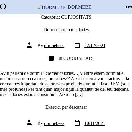
Skip
DORMEBE
to
Search
M
content
Categoria:
CURIOSITATS
Toggle
Dormir i cremar calories
Post
Post
By
dormebees
22/12/2021
date
author
Categories
In
CURIOSITATS
Avui parlem de dormir i cremar calories… Mentre estem dormint el
nostre cos crema calories, ho sabies?? Això és deu a varis factors… la
crema més important de calories es produeix durant la fase REM (son
més profunda) Per tant quan major sigui la qualitat de del teu descans,
més calories estaràs consumint. Això no […]
Exercici per descansar
Post
Post
By
dormebees
10/11/2021
date
author