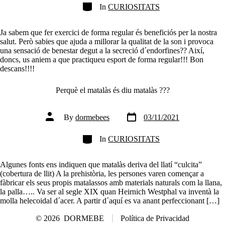
Categories
In
CURIOSITATS
Ja sabem que fer exercici de forma regular és beneficiós per la nostra
salut. Però sabies que ajuda a millorar la qualitat de la son i provoca
una sensació de benestar degut a la secreció d´endorfines?? Així,
doncs, us aniem a que practiqueu esport de forma regular!!! Bon
descans!!!!
Perquè el matalàs és diu matalàs ???
Post
Post
By
dormebees
03/11/2021
date
author
Categories
In
CURIOSITATS
Algunes fonts ens indiquen que matalàs deriva del llatí “culcita”
(cobertura de llit) A la prehistòria, les persones varen començar a
fàbricar els seus propis matalassos amb materials naturals com la llana,
la palla….. Va ser al segle XIX quan Heirnich Westphal va inventà la
molla helecoidal d´acer. A partir d´aquí es va anant perfeccionant […]
© 2026
DORMEBE
Política de Privacidad