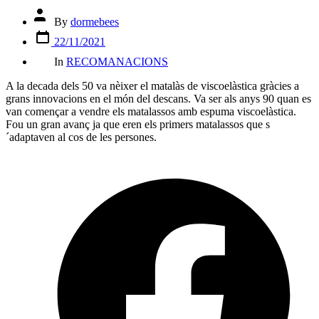
Post
By
dormebees
author
Post
22/11/2021
date
Categories
In
RECOMANACIONS
A la decada dels 50 va nèixer el matalàs de viscoelàstica gràcies a
grans innovacions en el món del descans. Va ser als anys 90 quan es
van començar a vendre els matalassos amb espuma viscoelàstica.
Fou un gran avanç ja que eren els primers matalassos que s
´adaptaven al cos de les persones.
O
F
i
a
n
t