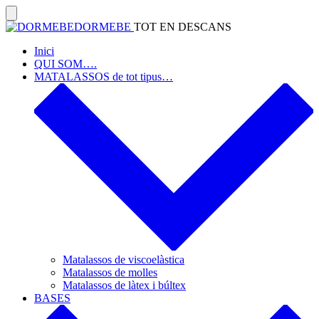
Skip
to
Search
DORMEBE
TOT EN DESCANS
Toggle
content
Inici
QUI SOM….
MATALASSOS de tot tipus…
Matalassos de viscoelàstica
Matalassos de molles
Matalassos de làtex i búltex
BASES