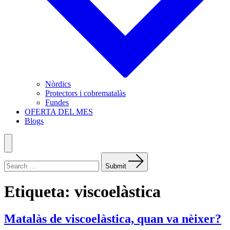
Nòrdics
Protectors i cobrematalàs
Fundes
OFERTA DEL MES
Blogs
Menu
Search
for:
Submit
Etiqueta:
viscoelàstica
Matalàs de viscoelàstica, quan va nèixer?